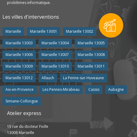
problèmes informatique.
Les villes d'interventions
Marseille
Marseille 13001
Marseille 13002
Marseille 13003
Marseille 13004
Marseille 13005
Marseille 13006
Marseille 13007
Marseille 13008
Marseille 13009
Marseille 13010
Marseille 13011
Marseille 13012
Allauch
La Penne-sur-Huveaune
Aix-en-Provence
Les Pennes-Mirabeau
Cassis
Aubagne
Simiane-Collongue
Atelier express
15 rue du docteur Fiolle
13006 Marseille