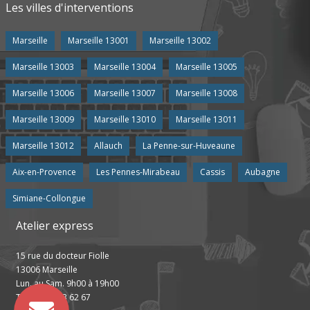
Les villes d'interventions
Marseille
Marseille 13001
Marseille 13002
Marseille 13003
Marseille 13004
Marseille 13005
Marseille 13006
Marseille 13007
Marseille 13008
Marseille 13009
Marseille 13010
Marseille 13011
Marseille 13012
Allauch
La Penne-sur-Huveaune
Aix-en-Provence
Les Pennes-Mirabeau
Cassis
Aubagne
Simiane-Collongue
Atelier express
15 rue du docteur Fiolle
13006 Marseille
Lun. au Sam. 9h00 à 19h00
Tel : 04 13 63 62 67