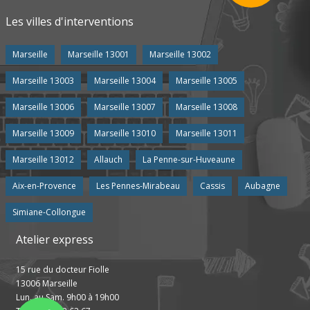
Les villes d'interventions
Marseille
Marseille 13001
Marseille 13002
Marseille 13003
Marseille 13004
Marseille 13005
Marseille 13006
Marseille 13007
Marseille 13008
Marseille 13009
Marseille 13010
Marseille 13011
Marseille 13012
Allauch
La Penne-sur-Huveaune
Aix-en-Provence
Les Pennes-Mirabeau
Cassis
Aubagne
Simiane-Collongue
Atelier express
15 rue du docteur Fiolle
13006 Marseille
Lun. au Sam. 9h00 à 19h00