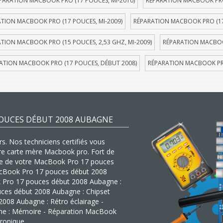
PARATION MACBOOK PRO (17 POUCES, MI-2010)
RÉPARATION MACBOOK PRO 
TION MACBOOK PRO (17 POUCES, MI-2009)
RÉPARATION MACBOOK PRO (17
TION MACBOOK PRO (15 POUCES, 2,53 GHZ, MI-2009)
RÉPARATION MACBOOK
ATION MACBOOK PRO (17 POUCES, DÉBUT 2008)
RÉPARATION MACBOOK PRO
OUCES DÉBUT 2008 AUBAGNE
s. Nos techniciens certifiés vous
tre carte mère Macbook pro. Fort de
mère de votre MacBook Pro 17 pouces
 MacBook Pro 17 pouces début 2008
 Pro 17 pouces début 2008 Aubagne :
uces début 2008 Aubagne : Chipset
008 Aubagne : Rétro éclairage -
ne : Mémoire - Réparation MacBook
ronique