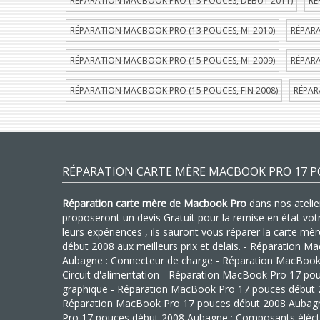
RÉPARATION MACBOOK PRO (13 POUCES, DÉBUT 2011)
RÉ
RÉPARATION MACBOOK PRO (13 POUCES, MI-2010)
RÉPARA
RÉPARATION MACBOOK PRO (15 POUCES, MI-2009)
RÉPARA
RÉPARATION MACBOOK PRO (15 POUCES, FIN 2008)
RÉPAR
RÉPARATION CARTE MÈRE MACBOOK PRO 17 P
Réparation carte mère de Macbook Pro
dans nos atelier
proposeront un devis Gratuit pour la remise en état vo
leurs expériences , ils sauront vous réparer la carte 
début 2008 aux meilleurs prix et delais. - Réparation
Aubagne : Connecteur de charge - Réparation MacBook
Circuit d'alimentation - Réparation MacBook Pro 17 po
graphique - Réparation MacBook Pro 17 pouces début 2
Réparation MacBook Pro 17 pouces début 2008 Aubag
Pro 17 pouces début 2008 Aubagne : Composants éléct