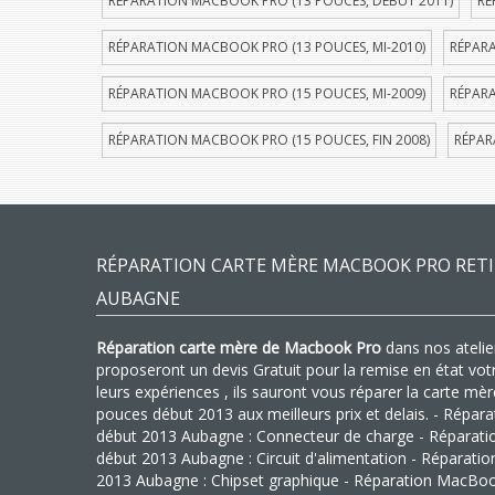
RÉPARATION MACBOOK PRO (13 POUCES, DÉBUT 2011)
RÉ
RÉPARATION MACBOOK PRO (13 POUCES, MI-2010)
RÉPARA
RÉPARATION MACBOOK PRO (15 POUCES, MI-2009)
RÉPARA
RÉPARATION MACBOOK PRO (15 POUCES, FIN 2008)
RÉPAR
RÉPARATION CARTE MÈRE MACBOOK PRO RETI
AUBAGNE
Réparation carte mère de Macbook Pro
dans nos atelier
proposeront un devis Gratuit pour la remise en état vo
leurs expériences , ils sauront vous réparer la carte m
pouces début 2013 aux meilleurs prix et delais. - Rép
début 2013 Aubagne : Connecteur de charge - Réparat
début 2013 Aubagne : Circuit d'alimentation - Réparat
2013 Aubagne : Chipset graphique - Réparation MacBo