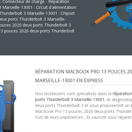
: Connecteur de charge - Réparation
arseille-13001 : Circuit d'alimentation
hunderbolt 3 Marseille-13001 : Chipset
ux ports Thunderbolt 3 Marseille-
pouces 2020 deux ports Thunderbolt 3
13 pouces 2020 deux ports Thunderbolt
RÉPARATION MACBOOK PRO 13 POUCES 2
MARSEILLE-13001 EN EXPRESS
Nos techniciens sont spécialisés dans la
réparatio
ports Thunderbolt 3 Marseille-13001
, ils diagnos
deux ports Thunderbolt 3 et vous proposeront un
MacBook Pro 13 pouces 2020 deux ports Thunderbol
Fort de leurs expériences , ils sauront vous répare