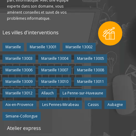
parc informatique. Avec une équipe
experte dans son domaine, vous
amènent conseilles et suivit de vos
problèmes informatique.
Les villes d'interventions
Marseille
Marseille 13001
Marseille 13002
Marseille 13003
Marseille 13004
Marseille 13005
Marseille 13006
Marseille 13007
Marseille 13008
Marseille 13009
Marseille 13010
Marseille 13011
Marseille 13012
Allauch
La Penne-sur-Huveaune
Aix-en-Provence
Les Pennes-Mirabeau
Cassis
Aubagne
Simiane-Collongue
Atelier express