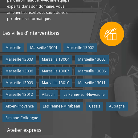
parc informatique. Avec une équipe
experte dans son domaine, vous
amènent conseilles et suivit de vos
problèmes informatique.
Les villes d'interventions
Marseille
Marseille 13001
Marseille 13002
Marseille 13003
Marseille 13004
Marseille 13005
Marseille 13006
Marseille 13007
Marseille 13008
Marseille 13009
Marseille 13010
Marseille 13011
Marseille 13012
Allauch
La Penne-sur-Huveaune
Aix-en-Provence
Les Pennes-Mirabeau
Cassis
Aubagne
Simiane-Collongue
Atelier express