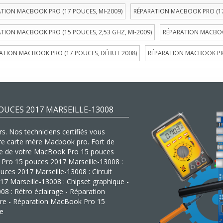
TION MACBOOK PRO (17 POUCES, MI-2009)
RÉPARATION MACBOOK PRO (17
TION MACBOOK PRO (15 POUCES, 2,53 GHZ, MI-2009)
RÉPARATION MACBOOK
ATION MACBOOK PRO (17 POUCES, DÉBUT 2008)
RÉPARATION MACBOOK PRO
UCES 2017 MARSEILLE-13008
s. Nos techniciens certifiés vous
tre carte mère Macbook pro. Fort de
mère de votre MacBook Pro 15 pouces
k Pro 15 pouces 2017 Marseille-13008 :
ces 2017 Marseille-13008 : Circuit
7 Marseille-13008 : Chipset graphique -
 : Rétro éclairage - Réparation
re - Réparation MacBook Pro 15
ue