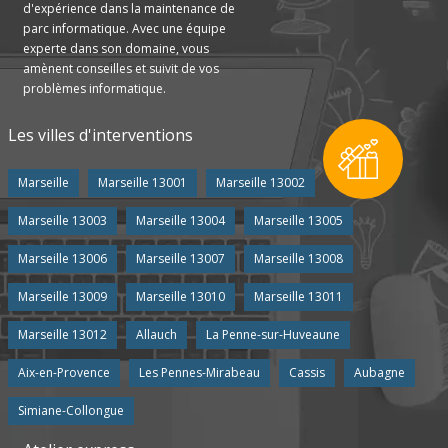
d'expérience dans la maintenance de
parc informatique. Avec une équipe
experte dans son domaine, vous
amènent conseilles et suivit de vos
problèmes informatique.
Les villes d'interventions
Marseille
Marseille 13001
Marseille 13002
Marseille 13003
Marseille 13004
Marseille 13005
Marseille 13006
Marseille 13007
Marseille 13008
Marseille 13009
Marseille 13010
Marseille 13011
Marseille 13012
Allauch
La Penne-sur-Huveaune
Aix-en-Provence
Les Pennes-Mirabeau
Cassis
Aubagne
Simiane-Collongue