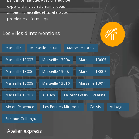
parc informatique. Avec une équipe
experte dans son domaine, vous
amènent conseilles et suivit de vos
problèmes informatique.
Les villes d'interventions
Marseille
Marseille 13001
Marseille 13002
Marseille 13003
Marseille 13004
Marseille 13005
Marseille 13006
Marseille 13007
Marseille 13008
Marseille 13009
Marseille 13010
Marseille 13011
Marseille 13012
Allauch
La Penne-sur-Huveaune
Aix-en-Provence
Les Pennes-Mirabeau
Cassis
Aubagne
Simiane-Collongue
Atelier express