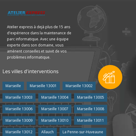
Atelier express à dejà plus de 15 ans
d'expérience dans la maintenance de
parc informatique. Avec une équipe
experte dans son domaine, vous
amènent conseilles et suivit de vos
problèmes informatique.
Les villes d'interventions
Marseille
Marseille 13001
Marseille 13002
Marseille 13003
Marseille 13004
Marseille 13005
Marseille 13006
Marseille 13007
Marseille 13008
Marseille 13009
Marseille 13010
Marseille 13011
Marseille 13012
Allauch
La Penne-sur-Huveaune