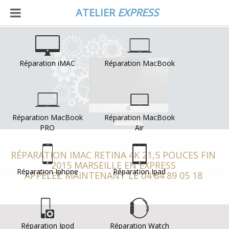
ATELIER
EXPRESS
Réparation iMAC
Réparation MacBook
Réparation MacBook
Réparation MacBook
PRO
Air
RÉPARATION IMAC RETINA 4K 21,5 POUCES FIN
2015 MARSEILLE EN EXPRESS
Réparation Iphone
Réparation Ipad
APPELEZ MAINTENANT LE 04 84 89 05 18
Réparation Ipod
Réparation Watch