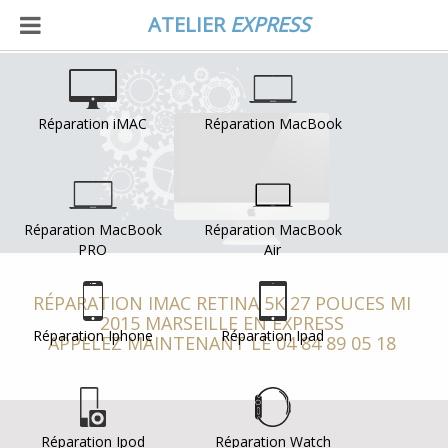
ATELIER
EXPRESS
Réparation iMAC
Réparation MacBook
Réparation MacBook
Réparation MacBook
PRO
Air
RÉPARATION IMAC RETINA 5K 27 POUCES MI
2015 MARSEILLE EN EXPRESS
Réparation Iphone
Réparation Ipad
APPELEZ MAINTENANT LE 04 84 89 05 18
Réparation Ipod
Réparation Watch