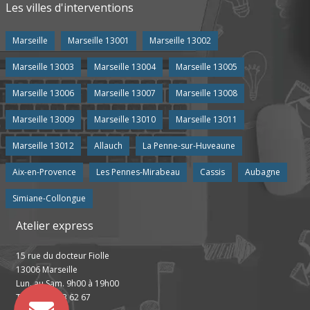
Les villes d'interventions
Marseille
Marseille 13001
Marseille 13002
Marseille 13003
Marseille 13004
Marseille 13005
Marseille 13006
Marseille 13007
Marseille 13008
Marseille 13009
Marseille 13010
Marseille 13011
Marseille 13012
Allauch
La Penne-sur-Huveaune
Aix-en-Provence
Les Pennes-Mirabeau
Cassis
Aubagne
Simiane-Collongue
Atelier express
15 rue du docteur Fiolle
13006 Marseille
Lun. au Sam. 9h00 à 19h00
Tel : 04 13 63 62 67