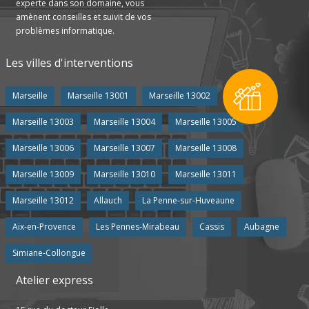
experte dans son domaine, vous
amènent conseilles et suivit de vos
problèmes informatique.
Les villes d'interventions
Marseille
Marseille 13001
Marseille 13002
Marseille 13003
Marseille 13004
Marseille 13005
Marseille 13006
Marseille 13007
Marseille 13008
Marseille 13009
Marseille 13010
Marseille 13011
Marseille 13012
Allauch
La Penne-sur-Huveaune
Aix-en-Provence
Les Pennes-Mirabeau
Cassis
Aubagne
Simiane-Collongue
Atelier express