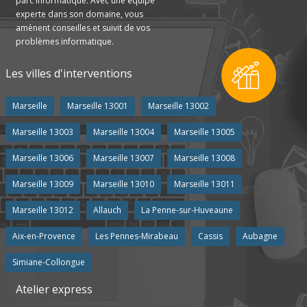
parc informatique. Avec une équipe
experte dans son domaine, vous
amènent conseilles et suivit de vos
problèmes informatique.
Les villes d'interventions
Marseille
Marseille 13001
Marseille 13002
Marseille 13003
Marseille 13004
Marseille 13005
Marseille 13006
Marseille 13007
Marseille 13008
Marseille 13009
Marseille 13010
Marseille 13011
Marseille 13012
Allauch
La Penne-sur-Huveaune
Aix-en-Provence
Les Pennes-Mirabeau
Cassis
Aubagne
Simiane-Collongue
Atelier express