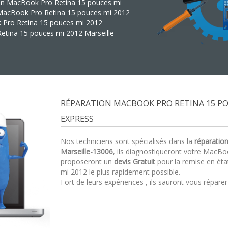
tion MacBook Pro Retina 15 pouces mi
n MacBook Pro Retina 15 pouces mi 2012
k Pro Retina 15 pouces mi 2012
etina 15 pouces mi 2012 Marseille-
RÉPARATION MACBOOK PRO RETINA 15 POU
EXPRESS
Nos techniciens sont spécialisés dans la
réparatio
Marseille-13006
, ils diagnostiqueront votre MacB
proposeront un
devis Gratuit
pour la remise en ét
mi 2012 le plus rapidement possible.
Fort de leurs expériences , ils sauront vous répare