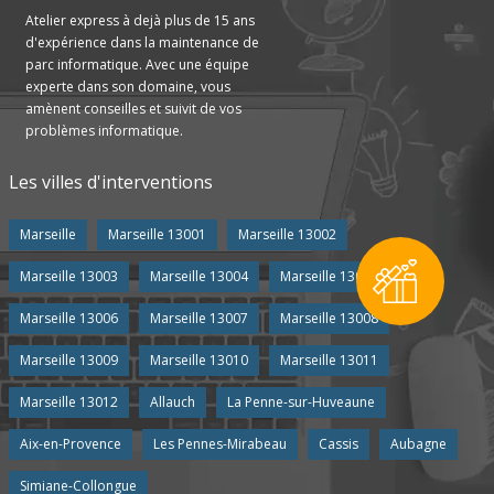
Atelier express à dejà plus de 15 ans
d'expérience dans la maintenance de
parc informatique. Avec une équipe
experte dans son domaine, vous
amènent conseilles et suivit de vos
problèmes informatique.
Les villes d'interventions
Marseille
Marseille 13001
Marseille 13002
Marseille 13003
Marseille 13004
Marseille 13005
Marseille 13006
Marseille 13007
Marseille 13008
Marseille 13009
Marseille 13010
Marseille 13011
Marseille 13012
Allauch
La Penne-sur-Huveaune
Aix-en-Provence
Les Pennes-Mirabeau
Cassis
Aubagne
Simiane-Collongue