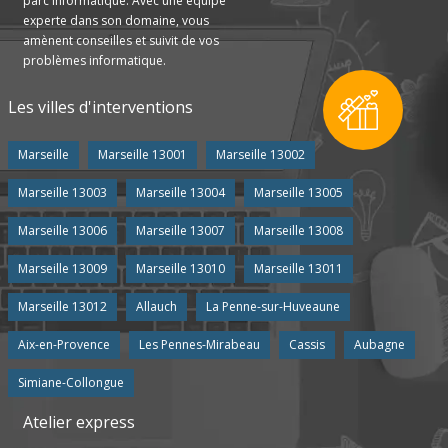
parc informatique. Avec une équipe
experte dans son domaine, vous
amènent conseilles et suivit de vos
problèmes informatique.
Les villes d'interventions
Marseille
Marseille 13001
Marseille 13002
Marseille 13003
Marseille 13004
Marseille 13005
Marseille 13006
Marseille 13007
Marseille 13008
Marseille 13009
Marseille 13010
Marseille 13011
Marseille 13012
Allauch
La Penne-sur-Huveaune
Aix-en-Provence
Les Pennes-Mirabeau
Cassis
Aubagne
Simiane-Collongue
Atelier express