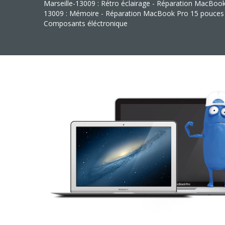
Marseille-13009 : Rétro éclairage - Réparation MacBoo
13009 : Mémoire - Réparation MacBook Pro 15 pouces 
Composants éléctronique