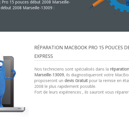
k Pro 15 pouces début 2008 Marseille-
début 2008 Marseille-13009 :
RÉPARATION MACBOOK PRO 15 POUCES DÉ
EXPRESS
Nos techniciens sont spécialisés dans la
réparatio
Marseille-13009
, ils diagnostiqueront votre MacB
proposeront un
devis Gratuit
pour la remise en ét
2008 le plus rapidement possible.
Fort de leurs expériences , ils sauront vous répare