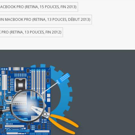
ACBOOK PRO (RETINA, 15 POUCES, FIN 2013)
ON MACBOOK PRO (RETINA, 13 POUCES, DÉBUT 2013)
RO (RETINA, 13 POUCES, FIN 2012)