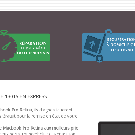
-13015 EN EXPRESS
cbook Pro Retina
, ils diagnostiqueront
s Gratuit
pour la remise en état de votre
e Macbook Pro Retina aux meilleurs prix
deux ports Thunderbolt 3) - Réparation