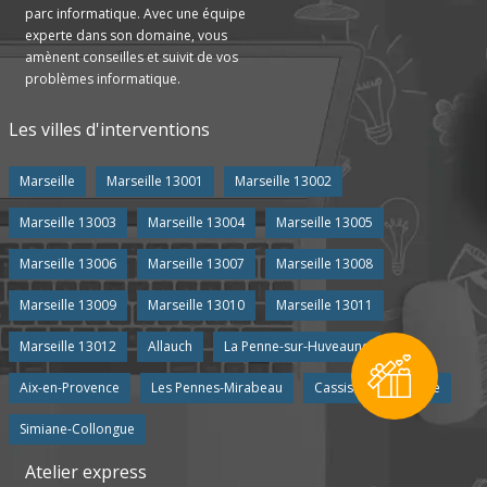
parc informatique. Avec une équipe
experte dans son domaine, vous
amènent conseilles et suivit de vos
problèmes informatique.
Les villes d'interventions
Marseille
Marseille 13001
Marseille 13002
Marseille 13003
Marseille 13004
Marseille 13005
Marseille 13006
Marseille 13007
Marseille 13008
Marseille 13009
Marseille 13010
Marseille 13011
Marseille 13012
Allauch
La Penne-sur-Huveaune
Aix-en-Provence
Les Pennes-Mirabeau
Cassis
Aubagne
Simiane-Collongue
Atelier express