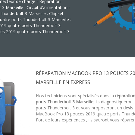
nnecteur de charge - Réparation
Marseille : Circuit d'alimentation -
underbolt 3 Marseille : Chipset
tre ports Thunderbolt 3 Marseille :
019 quatre ports Thunderbolt 3
es 2019 quatre ports Thunderbolt 3
RÉPARATION MACBOOK PRO 13 POUCES 2
MARSEILLE EN EXPRESS
Nos techniciens sont spécialisés dans la
réparatio
ports Thunderbolt 3 Marseille
, ils diagnostiquero
ports Thunderbolt 3 et vous proposeront un
devis 
MacBook Pro 13 pouces 2019 quatre ports Thunderb
Fort de leurs expériences , ils sauront vous répare