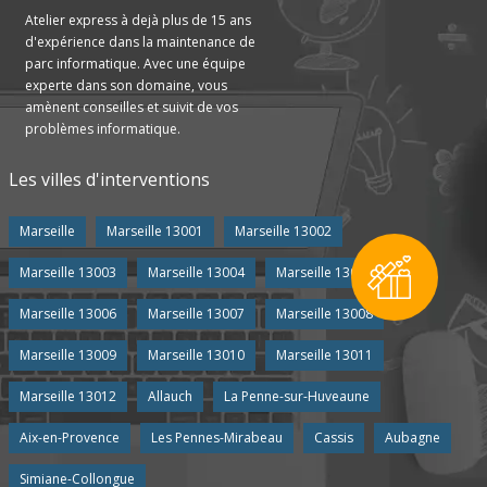
Atelier express à dejà plus de 15 ans
d'expérience dans la maintenance de
parc informatique. Avec une équipe
experte dans son domaine, vous
amènent conseilles et suivit de vos
problèmes informatique.
Les villes d'interventions
Marseille
Marseille 13001
Marseille 13002
Marseille 13003
Marseille 13004
Marseille 13005
Marseille 13006
Marseille 13007
Marseille 13008
Marseille 13009
Marseille 13010
Marseille 13011
Marseille 13012
Allauch
La Penne-sur-Huveaune
Aix-en-Provence
Les Pennes-Mirabeau
Cassis
Aubagne
Simiane-Collongue