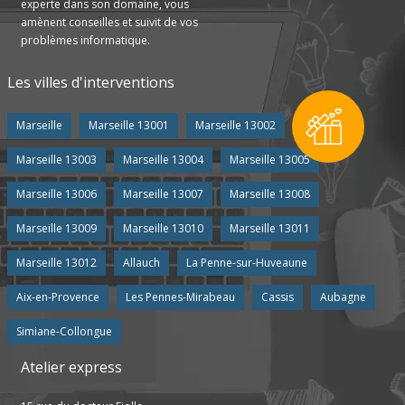
experte dans son domaine, vous
amènent conseilles et suivit de vos
problèmes informatique.
Les villes d'interventions
Marseille
Marseille 13001
Marseille 13002
Marseille 13003
Marseille 13004
Marseille 13005
Marseille 13006
Marseille 13007
Marseille 13008
Marseille 13009
Marseille 13010
Marseille 13011
Marseille 13012
Allauch
La Penne-sur-Huveaune
Aix-en-Provence
Les Pennes-Mirabeau
Cassis
Aubagne
Simiane-Collongue
Atelier express