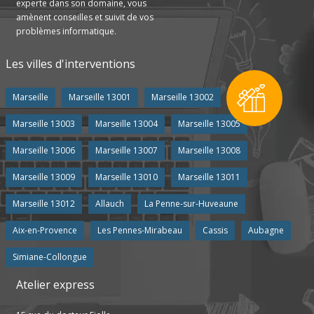
experte dans son domaine, vous
amènent conseilles et suivit de vos
problèmes informatique.
Les villes d'interventions
Marseille
Marseille 13001
Marseille 13002
Marseille 13003
Marseille 13004
Marseille 13005
Marseille 13006
Marseille 13007
Marseille 13008
Marseille 13009
Marseille 13010
Marseille 13011
Marseille 13012
Allauch
La Penne-sur-Huveaune
Aix-en-Provence
Les Pennes-Mirabeau
Cassis
Aubagne
Simiane-Collongue
Atelier express